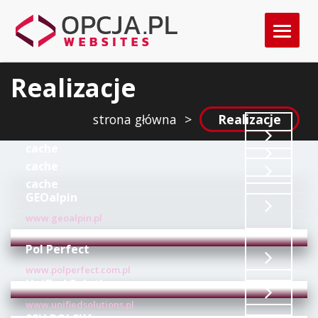
Realizacje
strona główna
>
Realizacje
cache
cache
cache
GEOalpin
www.geoalpin.pl
Pol Perfect
www.polperfect.com.pl
Unified Solution
www.unifiedsolutions.pl