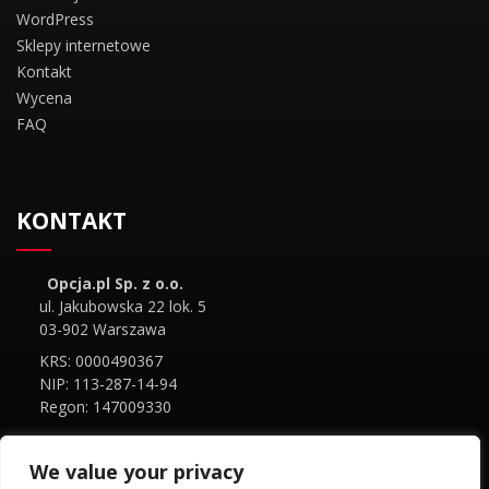
WordPress
Sklepy internetowe
Kontakt
Wycena
FAQ
KONTAKT
Opcja.pl Sp. z o.o.
ul. Jakubowska 22 lok. 5
03-902 Warszawa
KRS: 0000490367
NIP: 113-287-14-94
Regon: 147009330
+48 (22) 462 69 69
We value your privacy
info@opcja.pl