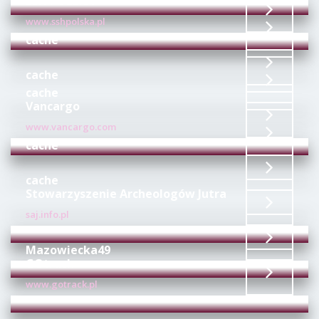
SSH POLSKA
www.sshpolska.pl
cache
cache
cache
Vancargo
www.vancargo.com
cache
cache
Stowarzyszenie Archeologów Jutra
saj.info.pl
Mazowiecka49
GOtrack
www.gotrack.pl